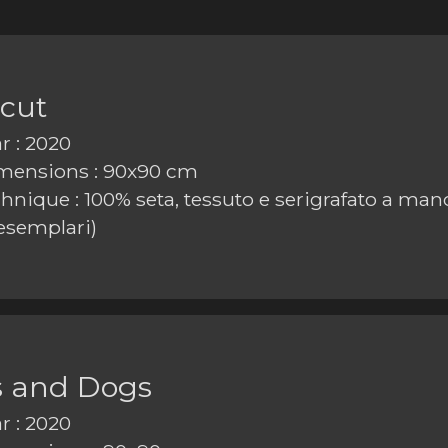
rcut
r : 2020
ensions : 90x90 cm
nique : 100% seta, tessuto e serigrafato a mano 
esemplari)
s and Dogs
r : 2020