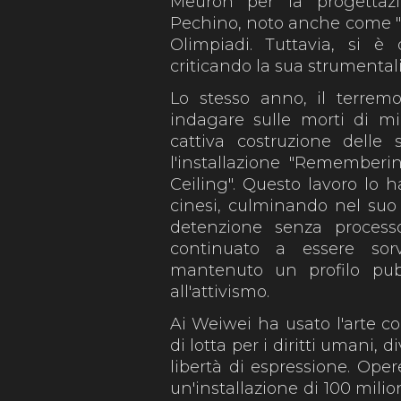
Meuron per la progettazi
Pechino, noto anche come "Ni
Olimpiadi. Tuttavia, si è 
criticando la sua strumentali
Lo stesso anno, il terrem
indagare sulle morti di mi
cattiva costruzione delle
l'installazione "Rememberin
Ceiling". Questo lavoro lo h
cinesi, culminando nel suo a
detenzione senza process
continuato a essere so
mantenuto un profilo pub
all'attivismo.
Ai Weiwei ha usato l'arte co
di lotta per i diritti umani,
libertà di espressione. Ope
un'installazione di 100 milio