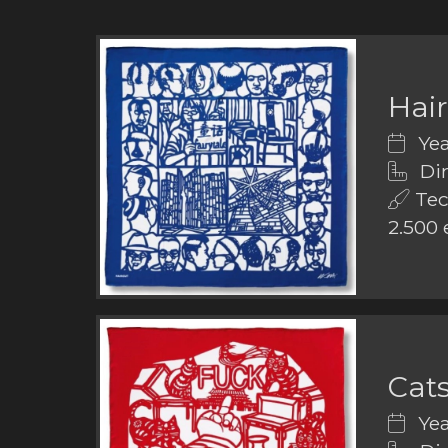
Hai
Yea
Dim
Tech
2.500 
Cat
Yea