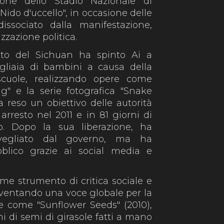
one dello Stadio Nazionale di
do d'uccello", in occasione delle
dissociato dalla manifestazione,
zzazione politica.
oto del Sichuan ha spinto Ai a
gliaia di bambini a causa della
 scuole, realizzando opere come
g" e la serie fotografica "Snake
a reso un obiettivo delle autorità
rresto nel 2011 e in 81 giorni di
o. Dopo la sua liberazione, ha
rvegliato dal governo, ma ha
blico grazie ai social media e
me strumento di critica sociale e
 diventando una voce globale per la
re come "Sunflower Seeds" (2010),
ni di semi di girasole fatti a mano