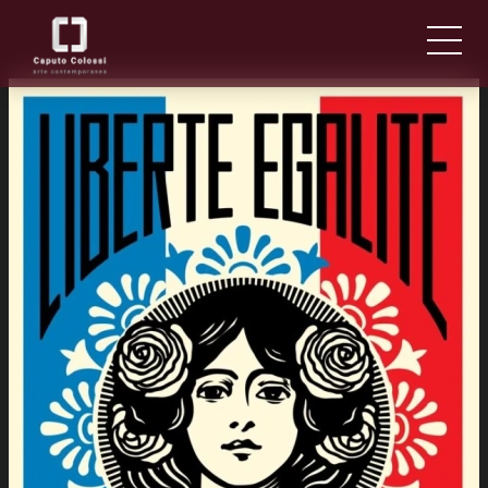
ABOUT US
IT
EN
NEWS AND EVENTS
ARTISTS AND WORKS
FAIRS
CONTACTS