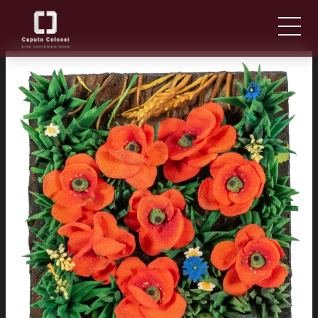
ABOUT US
IT
EN
NEWS AND EVENTS
ARTISTS AND WORKS
FAIRS
CONTACTS