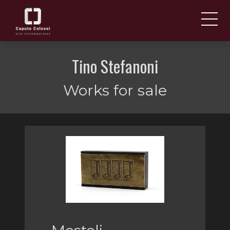
ABOUT US
IT
Tino Stefanoni
EN
NEWS AND EVENTS
Works for sale
ARTISTS AND WORKS
FAIRS
CONTACTS