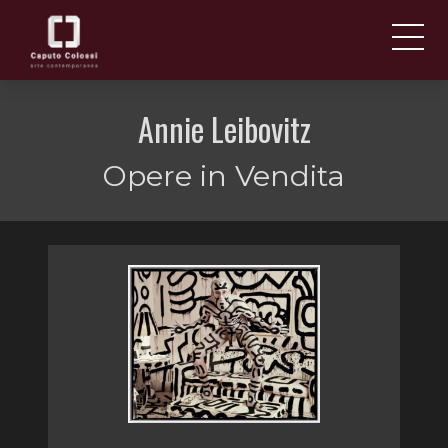
CHI SIAMO
IT
Annie Leibovitz
EN
NEWS ED EVENTI
Opere in Vendita
ARTISTI E OPERE
FIERE
CONTATTI