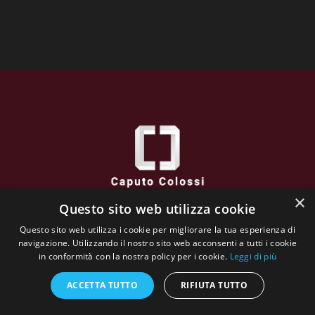
×
Questo sito web utilizza cookie
Caputo Colossi
Questo sito web utilizza i cookie per migliorare la tua esperienza di
via XXVI Aprile, 38 - 25032 CHIARI (BS) - Italy
navigazione. Utilizzando il nostro sito web acconsenti a tutti i cookie
VAT N : 02662130984
in conformità con la nostra policy per i cookie.
Leggi di più
Tutti contenuti sono protetti da copyright. e sono di
proprietà di Galleria L'incontro
ACCETTA TUTTO
RIFIUTA TUTTO