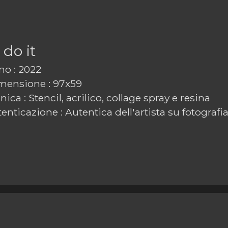
 do it
o : 2022
ensione : 97x59
ica : Stencil, acrilico, collage spray e resina
enticazione : Autentica dell'artista su fotografi