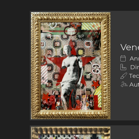
Ven
Ann
Dim
Tecn
Aut