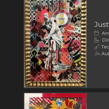
Just
Ann
Dim
Tecn
Aut