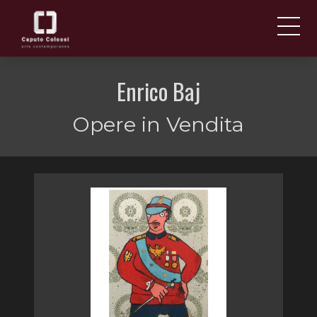
CHI SIAMO
IT
Enrico Baj
EN
NEWS ED EVENTI
Opere in Vendita
ARTISTI E OPERE
FIERE
CONTATTI