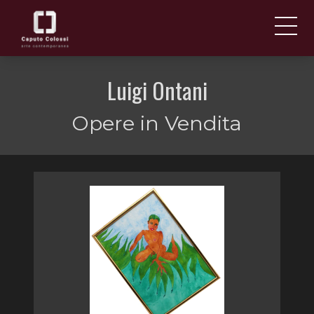
CHI SIAMO
IT
Luigi Ontani
EN
NEWS ED EVENTI
Opere in Vendita
ARTISTI E OPERE
FIERE
CONTATTI