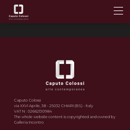
ABOUT US
IT
EN
NEWS AND EVENTS
ARTISTS AND WORKS
FAIRS
CONTACTS
Caputo Colossi
via XXVI Aprile, 38 - 25032 CHIARI (BS) - Italy
VAT N : 02662130984
The whole website content is copyrighted and owned by
Galleria Incontro