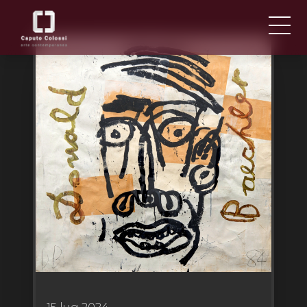
CHI SIAMO
IT
EN
NEWS ED EVENTI
ARTISTI E OPERE
FIERE
CONTATTI