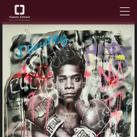
CHI SIAMO
IT
EN
NEWS ED EVENTI
ARTISTI E OPERE
FIERE
CONTATTI