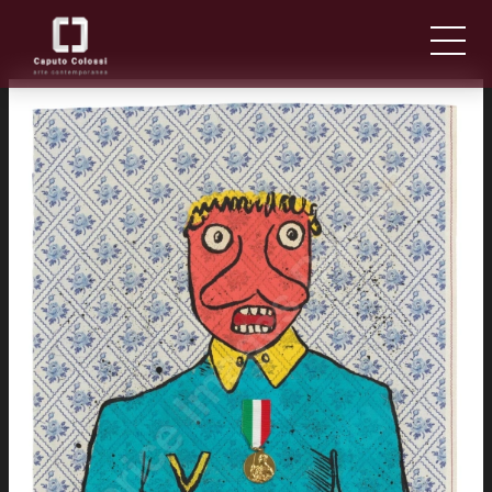
CHI SIAMO
IT
EN
NEWS ED EVENTI
ARTISTI E OPERE
FIERE
CONTATTI